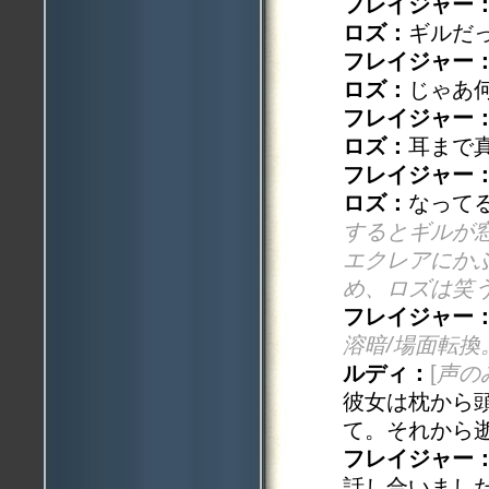
フレイジャー
ロズ：
ギルだ
フレイジャー
ロズ：
じゃあ
フレイジャー
ロズ：
耳まで
フレイジャー
ロズ：
なって
するとギルが
エクレアにか
め、ロズは笑
フレイジャー
溶暗/場面転
ルディ：
[
声の
彼女は枕から
て。それから
フレイジャー
話し合いまし