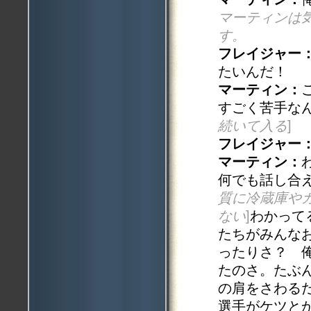
マーティンは
す。
フレイジャー
たいんだ！
マーティン：
すごく苦手な
続いて入る
]
フレイジャー
マーティン：
何でも話し合
質に冷蔵庫や
ない
]
わかって
たちがみんな
ったりさ？ 
たのさ。たぶ
の肩をさわる
選手がケツと