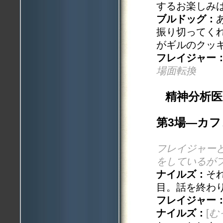
するお楽しみ
ブルドッグ：
振り切ってく
がギルのクッ
フレイジャー
場面転換
精神分析
第3場—カ
フレイジャー
をしているが
ナイルズ：
そ
目。話を終わ
フレイジャー
ナイルズ：
[
む