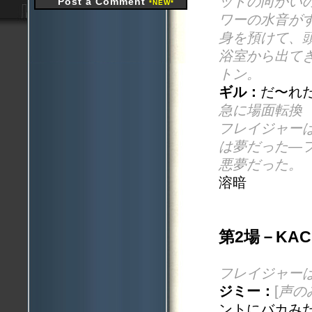
ッドの向かい
Post a Comment
*NEW*
ワーの水音が
身を預けて、
浴室から出て
トン。
ギル：
だ〜れ
急に場面転換
フレイジャー
は夢だった—
悪夢だった。
溶暗
第2場－KAC
フレイジャー
ジミー：
[
声の
ントにバカみ