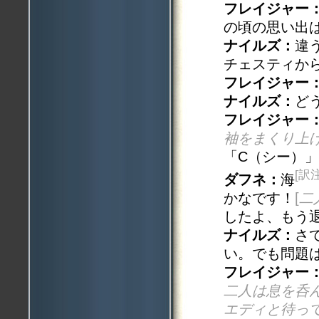
フレイジャー
の頃の思い出
ナイルズ：
違
チェスティか
フレイジャー
ナイルズ：
ど
フレイジャー
袖をまくり上
「C（シー）
[訳
ダフネ：
海
かなです！
[
二
したよ、もう
ナイルズ：
さ
い。でも問題
フレイジャー
二人は息を呑
エディと待っ