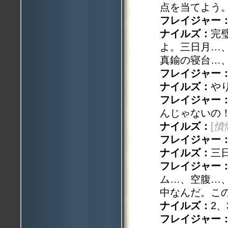
点を当てよう
フレイジャー
ナイルズ：
完
よ。三日月…
真鍮の寝台…
フレイジャー
ナイルズ：
や
フレイジャー
んじゃないの
ナイルズ：
[
憤
フレイジャー
ナイルズ：
三
フレイジャー
ム…、空腹…
中なんだ。こ
ナイルズ：
2
フレイジャー