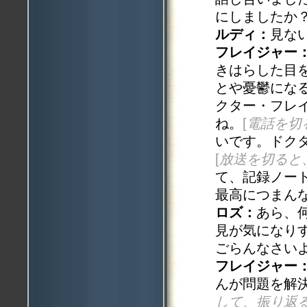
にしましたか
ルディ：
見な
フレイジャー
きはらした目
とや憂鬱にな
クター・フレ
ね。
[
電話を切
いです。ドク
[
放送を切ると
て、記録ノー
最高につまん
ロズ：
あら、
見が気になり
ごらんなさい
フレイジャー
んが問題を解
して、振り返