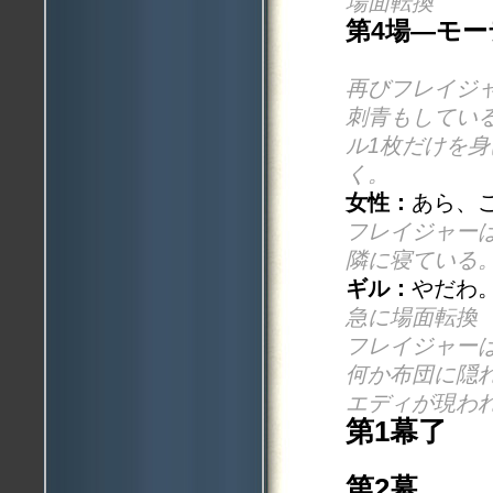
場面転換
第4場—モ
再びフレイジ
刺青もしてい
ル1枚だけを
く。
女性：
あら、
フレイジャー
隣に寝ている
ギル：
やだわ
急に場面転換
フレイジャー
何か布団に隠
エディが現わ
第1幕了
第2幕