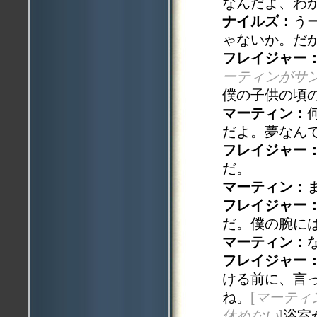
なんだよ、わ
ナイルズ：
う
ゃないか。だ
フレイジャー
ーティンがサ
僕の子供の頃
マーティン：
だよ。夢なん
フレイジャー
だ。
マーティン：
フレイジャー
だ。僕の腕に
マーティン：
フレイジャー
ける前に、言
ね。
[
マーティ
休めない
]
浴室