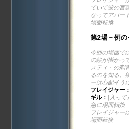
ていて彼の言
なってアパー
場面転換
第2場－例
今回の場面で
の絵が掛かっ
スティ」の刺
るのを知る。
ーは心配そう
フレイジャー
ギル：
[
入って
急に場面転換
フレイジャー
場面転換