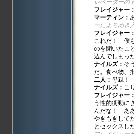
レベーターの
フレイジャー
マーティン：
ーによろめき
フレイジャー
これだ！ 僕
のを聞いたこ
込んでしまっ
ナイルズ：
そ
だ。食べ物、
二人：
母親！
ナイルズ：
こ
フレイジャー
う性的衝動に
んだな！ あ
やきもきして
とセックスし
フレイジャー