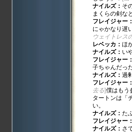
ナイルズ：
そ
まくらの剣な
フレイジャー
にゃかなり遅
ウェイトレス
レベッカ：
ほ
ナイルズ：
い
フレイジャー
子ちゃんだっ
ナイルズ：
過
フレイジャー
去る
]
僕はもう
タートンは「
い。
ナイルズ：
た
フレイジャー
ナイルズ：
さ