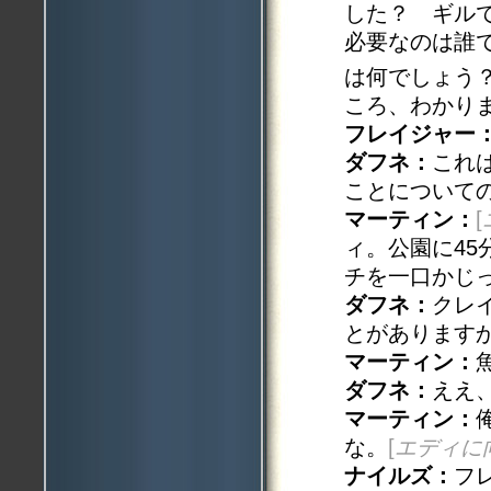
した？ ギル
必要なのは誰
は何でしょう
ころ、わかり
フレイジャー
ダフネ：
これ
ことについて
マーティン：
[
ィ。公園に4
チを一口かじ
ダフネ：
クレ
とがあります
マーティン：
ダフネ：
ええ
マーティン：
な。
[
エディに
ナイルズ：
フ