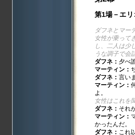
第1場－エ
ダフネとマー
女性が乗って
し、二人は少
うな調子で会
ダフネ：
夕べ
マーティン：
ダフネ：
言い
マーティン：
よ。
女性はこれを
ダフネ：
それ
マーティン：
かったんだ。
ダフネ：
これ