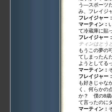
う—スポーツ
み、フレイジ
フレイジャー
マーティン：
て冷蔵庫に貼
フレイジャー
ティンはとう
もうこの夢の
てしまったん
ようとしてる
マーティン：
フレイジャー
も好きじゃな
く、何らかの
か？ 僕の8
て言ったのに
マーティン：