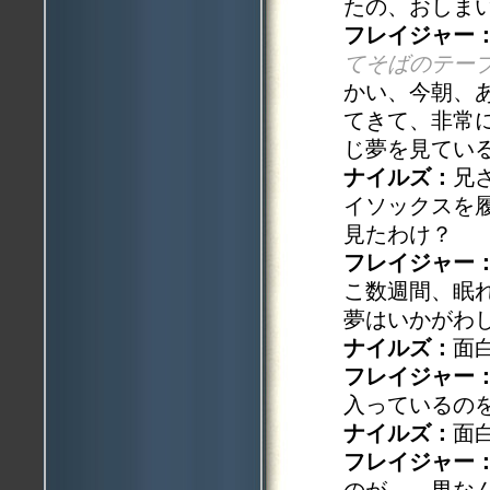
たの、おしま
フレイジャー
てそばのテー
かい、今朝、
てきて、非常
じ夢を見てい
ナイルズ：
兄
イソックスを
見たわけ？
フレイジャー
こ数週間、眠
夢はいかがわ
ナイルズ：
面
フレイジャー
入っているの
ナイルズ：
面
フレイジャー