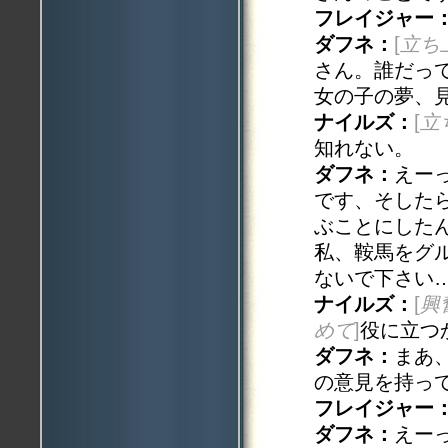
フレイジャー
ダフネ：
[
立ち
さん。誰だっ
女の子の夢、
ナイルズ：
[
立
知れない。
ダフネ：
えー
です、そした
ぶことにした
私、鞍馬をグ
ないで下さい
ナイルズ：
[
興
めて
]
役に立つ
ダフネ：
まあ
の意見を持っ
フレイジャー
ダフネ：
えー