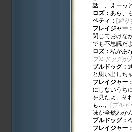
話…、えーっ
ロズ：
あら、
ベティ：
[
通り
フレイジャー
閉じておけな
でも不思議だ
ロズ：
私があ
ブルドッグが
ブルドッグ：
と思い出しち
フレイジャー
にしないうち
を見たよ。そ
も…。
[
ブルド
味が全然わか
ブルドッグ：
フレイジャー