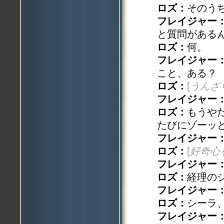
ロズ：
そのう
フレイジャー
と質問がある
ロズ：
何。
フレイジャー
こと、ある？
ロズ：
[
うんざ
フレイジャー
ロズ：
もうや
たびにゾーッ
フレイジャー
ロズ：
[
好奇心
フレイジャー
ロズ：
経理の
フレイジャー
ロズ：
シーラ
フレイジャー