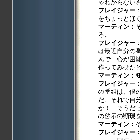
ゃわからない
フレイジャー
をちょっとほ
マーティン：
ろ。
フレイジャー
は最近自分の
んで、心が困
作ってみせた
マーティン：
フレイジャー
の番組は、僕
だ、それで自
か！ そうだ
の啓示の顕現
マーティン：
フレイジャー