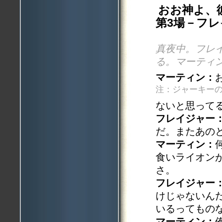
おお神よ、
第3場－フ
真夜中。フレ
る。マーティ
マーティン：
注：ジャーキーの
ないと思って
フレイジャー
だ。またあの
マーティン：
食いライオン
さ。
フレイジャー
けじゃないん
いるってもの
マーティン：