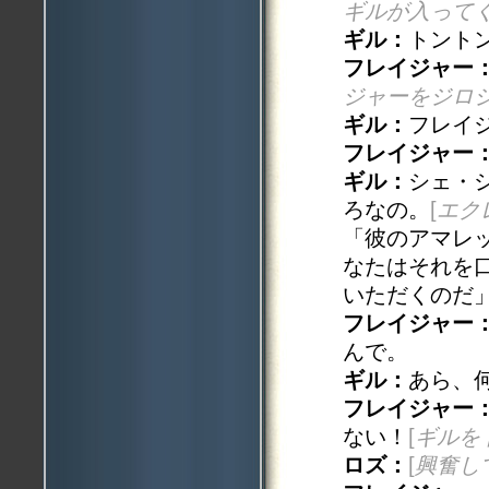
ギルが入って
ギル：
トント
フレイジャー
ジャーをジロ
ギル：
フレイ
フレイジャー
ギル：
シェ・
ろなの。
[
エク
「彼のアマレ
なたはそれを
いただくのだ
フレイジャー
んで。
ギル：
あら、
フレイジャー
ない！
[
ギルを
ロズ：
[
興奮し