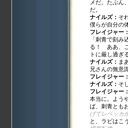
メだ。たぶん
だ。
ナイルズ：
そ
僕らが自分の
フレイジャー
「刺青で刻み
る！ ああ、
トに厳し過ぎ
ナイルズ：
ま
兄さんの無意
フレイジャー
ナイルズ：
そ
フレイジャー
本当に。よう
ば、刺青とも
げてレベッカ
と、ラビはこ