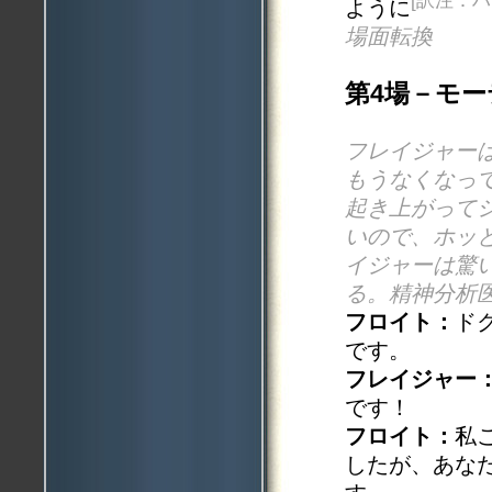
[訳注：
ように
場面転換
第4場－モ
フレイジャー
もうなくなっ
起き上がって
いので、ホッ
イジャーは驚
る。精神分析
フロイト：
ド
です。
フレイジャー
です！
フロイト：
私
したが、あな