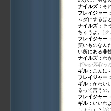
のが…、男な
ナイルズ：
そ
フレイジャー
ムダにするほ
ナイルズ：
そ
ちゃうよ。
[
ク
フレイジャー
笑いものなん
い所にある非
ナイルズ：
わ
ギルが気取っ
ギル：
こんに
フレイジャー
ギル：
かわい
るって言うの
フレイジャー
ギル：
いいわ
しょう」？
[
出