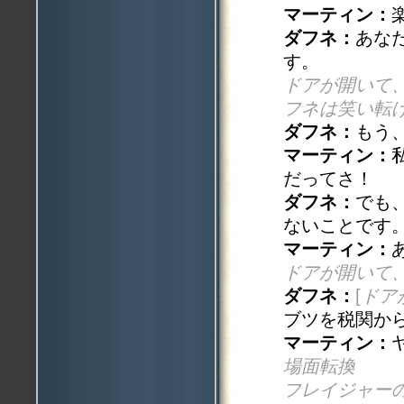
マーティン：
ダフネ：
あな
す。
ドアが開いて
フネは笑い転
ダフネ：
もう
マーティン：
だってさ！
ダフネ：
でも
ないことです
マーティン：
ドアが開いて
ダフネ：
[
ドア
ブツを税関か
マーティン：
場面転換
フレイジャー