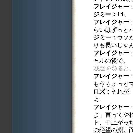
フレイジャー
ジミー：
14。
フレイジャー
らいはずっと
ジミー：
ウソ
りも長いじゃ
フレイジャー
ャルの後で。
放送を切ると
フレイジャー
もうちょっと
ロズ：
それが
よ。
フレイジャー
よ。言ってや
ト、干上がっ
の絶望の淵に