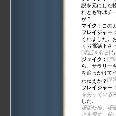
説を元にした
れとも野球チ
が？
マイク：
この
フレイジャー
くれました。
くお電話下さ
[
電話を取る
]
も
ジェイク：
[
声
ら、サラリー
を追っかけて
[訳
わねえか？
フレイジャー
を失っている
]
した。
場面転換。場
グを探す。彼