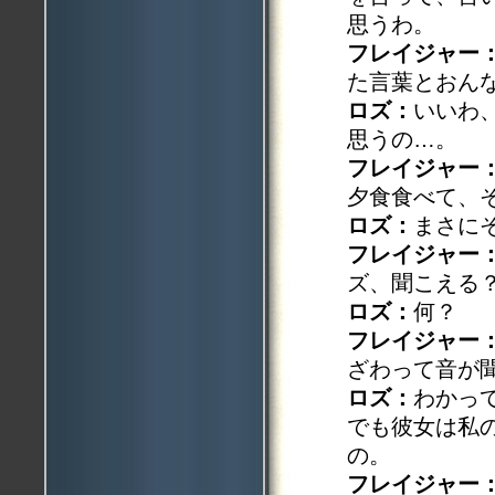
思うわ。
フレイジャー
た言葉とおん
ロズ：
いいわ
思うの…。
フレイジャー
夕食食べて、
ロズ：
まさに
フレイジャー
ズ、聞こえる
ロズ：
何？
フレイジャー
ざわって音が
ロズ：
わかっ
でも彼女は私
の。
フレイジャー