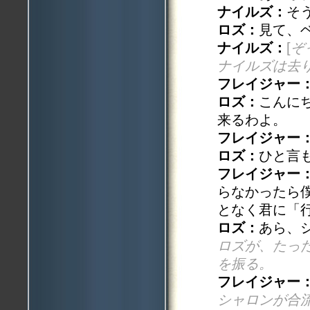
ナイルズ：
そ
ロズ：
見て、
ナイルズ：
[
ぞ
ナイルズは去
フレイジャー
ロズ：
こんに
来るわよ。
フレイジャー
ロズ：
ひと言
フレイジャー
らなかったら
となく君に「
ロズ：
あら、
ロズが、たっ
を振る。
フレイジャー
シャロンが合