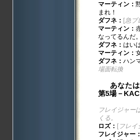
マーティン：
まれ！
ダフネ：
[
急ブ
マーティン：
なってるんだ
ダフネ：
はい
マーティン：
ダフネ：
ハン
場面転換
あなたは
第5場－KAC
フレイジャー
くる。
ロズ：
[
フレイ
フレイジャー