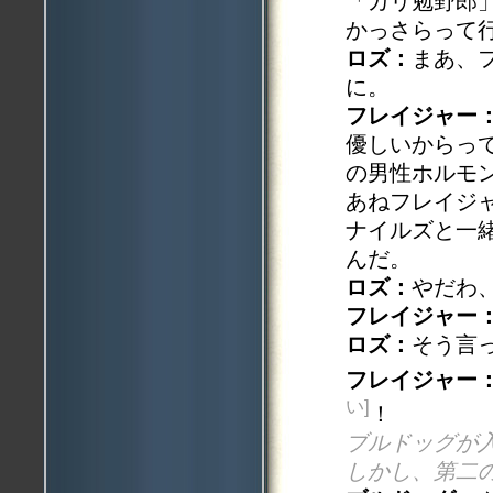
「ガリ勉野郎
かっさらって
ロズ：
まあ、
に。
フレイジャー
優しいからっ
の男性ホルモ
あねフレイジ
ナイルズと一
んだ。
ロズ：
やだわ
フレイジャー
ロズ：
そう言
フレイジャー
い]
！
ブルドッグが
しかし、第二