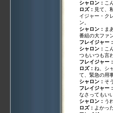
シャロン：
こ
ロズ：
見て、
イジャー・ク
ン。
シャロン：
ま
番組の大ファ
フレイジャー
シャロン：
こ
つもいつも言
フレイジャー
ロズ：
ね、シ
て、緊急の用
シャロン：
そ
フレイジャー
なさってもい
シャロン：
う
ロズ：
よかっ