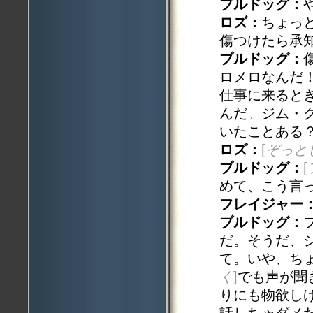
ブルドッグ：
ロズ：
ちょっ
傷つけたら承
ブルドッグ：
ロメロなんだ
仕事に来ると
んだ。ジム・
いたことある
ロズ：
[
ぞっと
ブルドッグ：
[
めて、こう言
フレイジャー
ブルドッグ：
だ。そうだ、
て。いや、ち
く
]
でも声が聞
りにも物欲し
話しちゃダメ