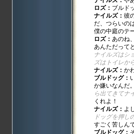
ロズ：
ブルド
ナイルズ：
彼
だ、つらいの
僕の中庭のテ
ロズ：
あのね
あんただって
ナイルズはシ
ズはトイレか
ナイルズ：
か
ブルドッグ：
か嫌いなんだ
ら出てきてナ
くれよ！
ナイルズ：
よ
ドッグを押し
すごく苦しん
ブルドッグ：