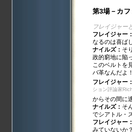
第3場－カ
フレイジャー
フレイジャー
なるのは喜ば
ナイルズ：
そ
政的窮地に陥
このベルトを
バ革なんだよ
フレイジャー
ション評論家Richard
からその間に
ナイルズ：
そ
でシアトル・
フレイジャー
みていないか