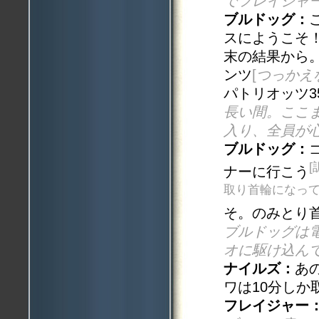
でフレイジャ
ブルドッグ：
スにようこそ
末の結果から
ンツ
[
つっかえ
パトリオッツ3
長い間。ここ
入り、全員が
ブルドッグ：
[
ナーに行こう
取り首輪になって
そ。のみとり
ブルドッグは
オに駆け込ん
ナイルズ：
あ
ワは10分しか
フレイジャー