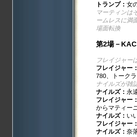
トランプ：
女
マーティンは
ームレスに満
場面転換
第2場－KAC
フレイジャー
フレイジャー
780、トーク
ナイルズが雑
ナイルズ：
永
フレイジャー
からマティー
ナイルズ：
い
フレイジャー
ナイルズ：
奈