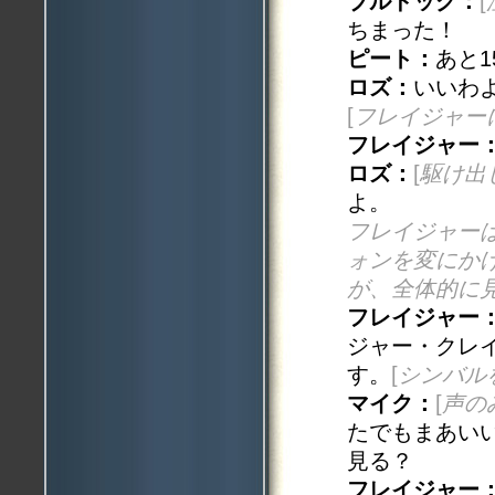
ブルドッグ：
[
ちまった！
ピート：
あと
ロズ：
いいわ
[
フレイジャー
フレイジャー
ロズ：
[
駆け出
よ。
フレイジャー
ォンを変にか
が、全体的に
フレイジャー
ジャー・クレイ
す。
[
シンバル
マイク：
[
声の
たでもまあい
見る？
フレイジャー