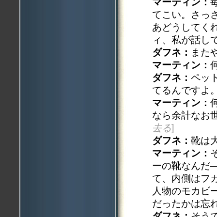
マーティン：
てこい。さっ
あどうしてく
ィ、私が話し
ダフネ：
また
マーティン：
ダフネ：
ペッ
てるんですよ
マーティン：
なら余計なお
去る
]
ダフネ：
靴は
マーティン：
ーの靴なんだ
て、内側はフ
人物のモカビ
だったかは忘
ダフネ：
そう