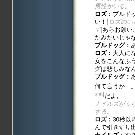
男性がいる。
ロズ：
ブルド
い！
[
ロズのい
て
]
あらお願い
たみたいじゃ
ブルドッグ：
ロズ：
大人に
女をこんなふ
グは悲しみな
ブルドッグ：
何て言うか…
shit]
だよ。
ナイルズがふ
する。
ロズ：
30秒
んで引きずり
ナイルズ：
や