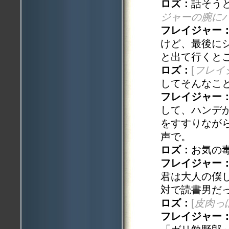
ロズ：
話そう
ジャーの腕に
フレイジャー
けど、最後に
と出て行くと
ロズ：
[
フレイ
してそんなこ
フレイジャー
して、ハンデ
をすすりなが
声で。
ロズ：
お気の
フレイジャー
君は大人の僕
対で読書男だ
ロズ：
[
皮肉っ
フレイジャー