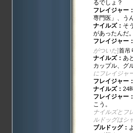
るでしょ？
フレイジャー
専門医」、う
ナイルズ：
そ
があったんだ
フレイジャー
がついた
]
首吊
ナイルズ：
あ
カップル、グ
にフレイジャ
フレイジャー
ナイルズ：
2
フレイジャー
こう。
ナイルズとフ
ルドッグはシ
ブルドッグ：