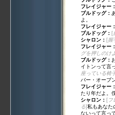
フレイジャー
ブルドッグ：
よ。
フレイジャー
ブルドッグ：
[
シャロン：
[
握
フレイジャー
グを押しのけ
ブルドッグ：
イトンって言
座っている椅
バー・オープ
フレイジャー
たり年だよ。
シャロン：
[
フ
る
]
私もあなた
ないって言っ