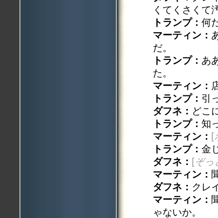
くてくさくて
トランプ：
何
マーティン：
だ。
トランプ：
あ
た。
マーティン：
トランプ：
引
ダフネ：
どこ
トランプ：
知
マーティン：
[
トランプ：
金
ダフネ：
[
ぞっ
マーティン：
ダフネ：
クレ
マーティン：
ゃないか。