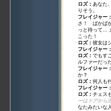
ロズ：
あなた
りそう。
フレイジャー
さ！ ばかば
っと待って…
こった！
ロズ：
彼女は
フレイジャー
ロズ：
でもす
ルファーだっ
フレイジャー
か？
ロズ：
何人も
フレイジャー
ロズ：
チェス
ーはドアから
なたみたいな