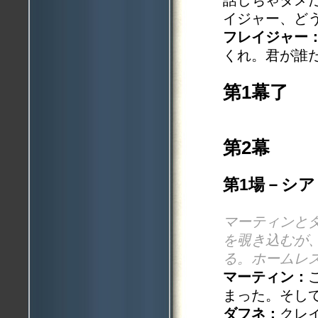
イジャー、ど
フレイジャー
くれ。君が誰
第1幕了
第2幕
第1場－シ
マーティンと
を覗き込むが
る。ホームレ
マーティン：
まった。そし
ダフネ：
クレ