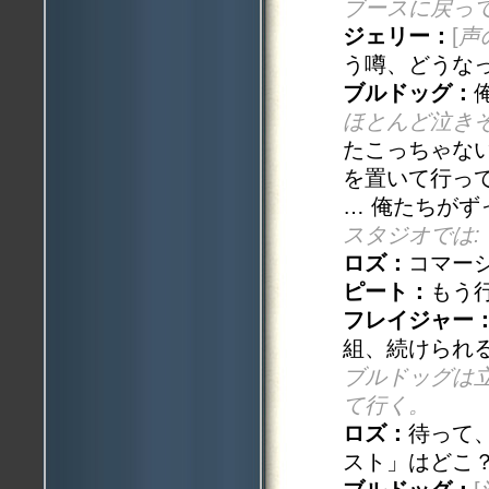
ブースに戻っ
ジェリー：
[
声
う噂、どうな
ブルドッグ：
ほとんど泣き
たこっちゃな
を置いて行っ
… 俺たちが
スタジオでは:
ロズ：
コマー
ピート：
もう
フレイジャー
組、続けられ
ブルドッグは
て行く。
ロズ：
待って
スト」はどこ