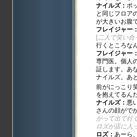
ナイルズ：
ポ
と同じフロア
が大きいお腹
フレイジャー
[
二人で笑い合
行くところな
フレイジャー
専門医。個人
証します。あ
ナイルズ。あ
前がにっこり
を抱えてるん
ナイルズ：
悪
さんの顔がで
がって出て行
ロズが店に入
ロズ：
あーら