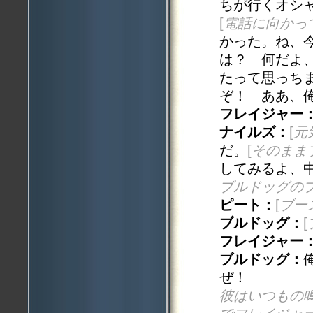
ちが行くオシ
[
電話に向かっ
かった。ね、
は？ 何だよ
たって思っち
ぞ！ ああ、
フレイジャー
ナイルズ：
[
元
だ。
[
そのまま
してみるよ、
ブルドッグの
ピート：
[
ブー
ブルドッグ：
[
フレイジャー
ブルドッグ：
ぜ！
彼はいつもの