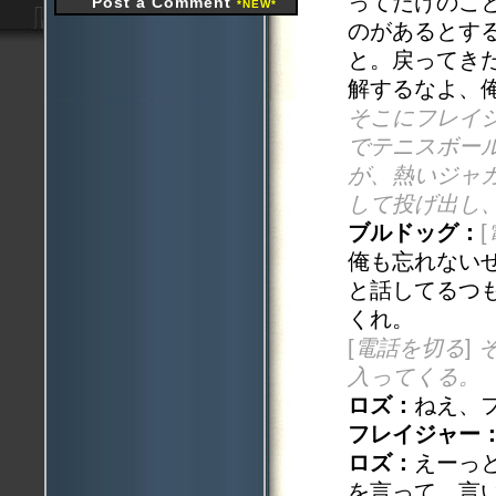
ってだけのこと
Post a Comment
*NEW*
のがあるとす
と。戻ってき
解するなよ、
そこにフレイ
でテニスボー
が、熱いジャ
して投げ出し
ブルドッグ：
[
俺も忘れない
と話してるつ
くれ。
[
電話を切る
]
入ってくる。
ロズ：
ねえ、
フレイジャー
ロズ：
えーっ
を言って、言