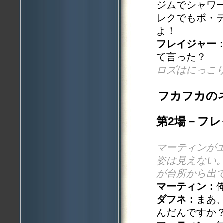
ジムでシャワ
レクでもボ・
よ！
フレイジャー
て言った？
ロズはにっこ
フカフカの
第2場－フ
マーティンが
姿は見えない
が台所から出
マーティン：
ダフネ：
まあ
んだんですか