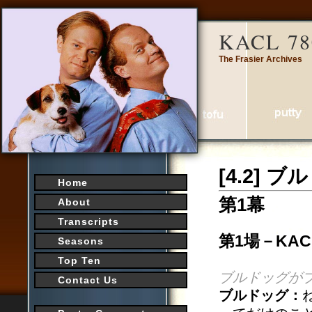
KACL 78
The Frasier Archives
[4.2]
Home
第1幕
About
Transcripts
第1場－KAC
Seasons
Top Ten
ブルドッグが
Contact Us
ブルドッグ：