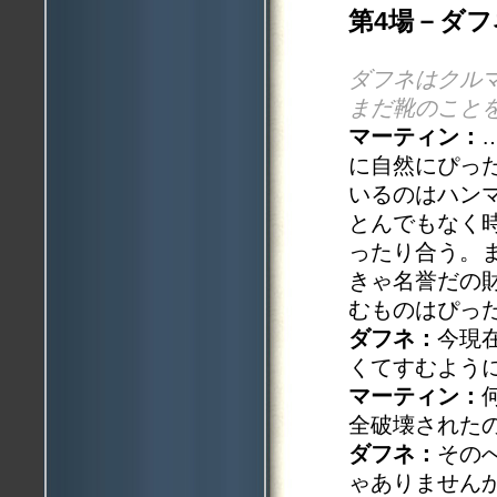
第4場－ダ
ダフネはクル
まだ靴のこと
マーティン：
に自然にぴっ
いるのはハン
とんでもなく
ったり合う。
きゃ名誉だの
むものはぴっ
ダフネ：
今現
くてすむよう
マーティン：
全破壊された
ダフネ：
その
ゃありません